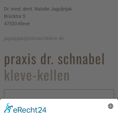
Dr. med. dent. Natalie Jaguljnjak
Brücktor 5
47533 Kleve
jaguljnjak@zahnarztkleve.de
praxis dr. schnabel
kleve-kellen
Zur Zeit sind keine Stellen frei.