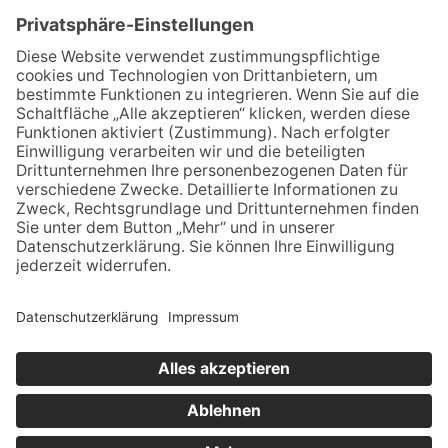
Bitte die Bewerbungsunterlagen per Post oder E-Mail
an:
Dr. med. dent. Pascal Schnabel MSc
Emmericher Straße 109
47533 Kleve
schnabel@zahnarztkleve.de
© Copyright 2019 Dr. Natalie Jaguljnjak und Dr.
Pascal Schnabel · Alle Rechte vorbehalten