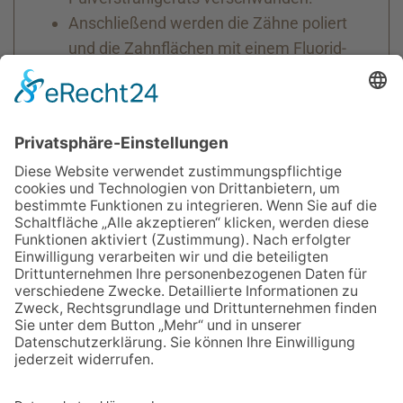
Anschließend werden die Zähne poliert
und die Zahnflächen mit einem Fluorid-
Lack überzogen. Das schützt die Zähne
vor den Säureangriffen der
Mundbakterien.
Zum Schluss beraten wir Sie zur
richtigen Zahnpflege daheim.
Hinweis für Kassenpatienten: Die hier
beschriebene Zahnprophylaxe für
Erwachsene ist nicht im Leistungskatalog
der gesetzlichen Krankenkassen enthalten.