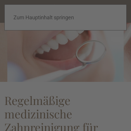
praxis dr. schnabel |
02821 78715
Home
|
Kontakt
|
Konzept
Zum Hauptinhalt springen
Regelmäßige
medizinische
Zahnreinigung für