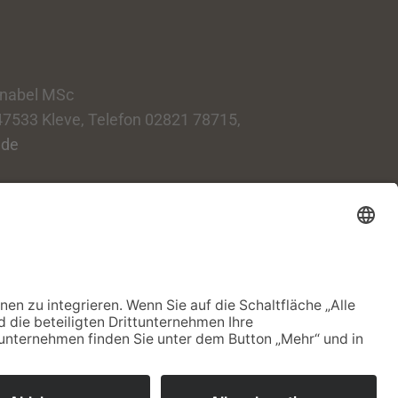
hnabel MSc
7533 Kleve, Telefon 02821 78715,
.de
echte vorbehalten