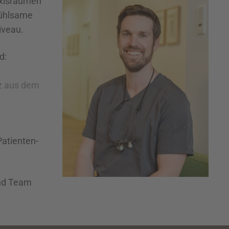
axisräumen
fühlsame
iveau.
d:
z aus dem
Patienten­
und Team