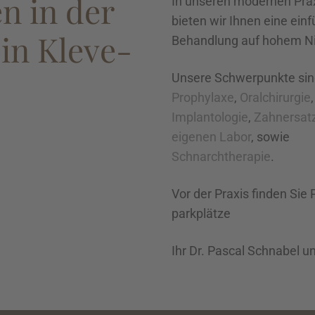
n in der
In unseren modernen Pr
bieten wir Ihnen eine ein
 in Kleve-
Behandlung auf hohem N
Unsere Schwerpunkte sin
Prophylaxe
,
Oralchirurgie
,
Implantologie
,
Zahnersat
eigenen Labor
, sowie
Schnarchtherapie
.
Vor der Praxis finden Sie 
parkplätze
Ihr Dr. Pascal Schnabel 