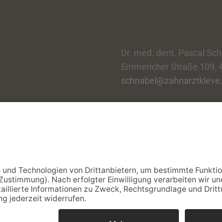
Dr. med. dent. Pascal Sc
Emmericher Straße 109, 4
schnabel@zahnarztkleve
 Dr. Natalie Jaguljnjak und Dr. Pascal Schnabel · Alle R
Impressum
·
Datenschutz
·
Kontakt