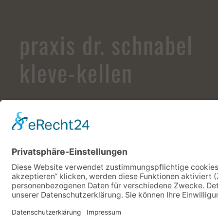
praxis dr. schnabel
kleve-kellen
© Copyright 2019